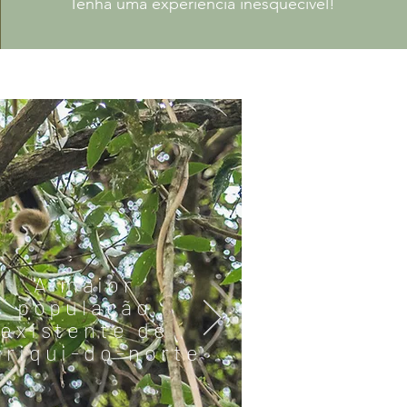
Tenha uma experiência inesquecível!
A maior
população
existente de
riqui-do-norte